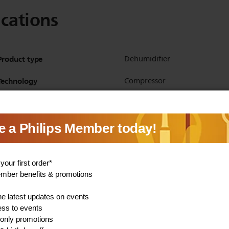
ications
Product type
Dehumidifier
Technology
Compressor
Color
White, Light grey
Primary Material
Plastic
Capacity Watertank
4 L
Refrigerant
R290
Humidity sensor
Yes