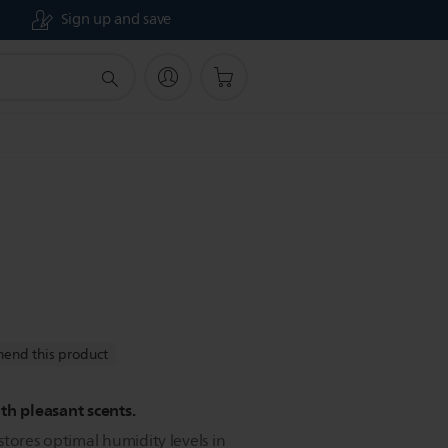
Sign up and save
end this product
th pleasant scents.
tores optimal humidity levels in