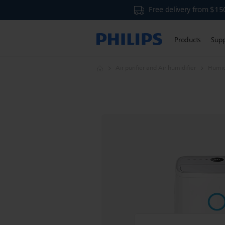
Free delivery from $15
Products
Sup
Air purifier and Air humidifier
Humid