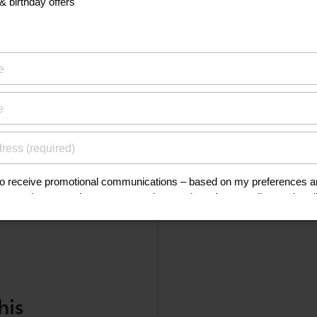
Temperature sensor
Yes
Min. sound level
45 dB(A)
Max. sound level
51 dB(A)
Show all Technical Specifications
his