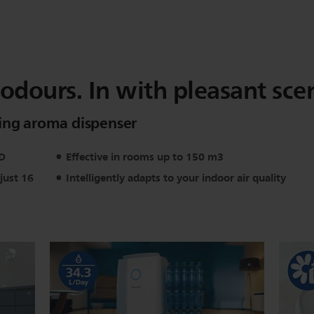
dours. In with pleasant scen
hing aroma dispenser
/D
Effective in rooms up to 150 m3
just 16
Intelligently adapts to your indoor air quality