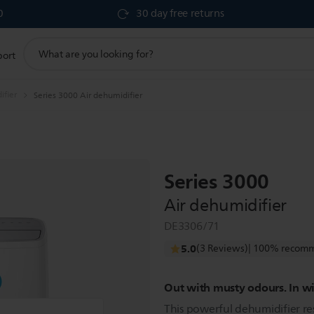
0
30 day free returns
support
port
search
icon
ifier
Series 3000 Air dehumidifier
Series 3000
Air dehumidifier
DE3306/71
5.0
(3 Reviews)
| 100% recomm
Out with musty odours. In wi
This powerful dehumidifier res