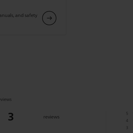
anuals, and safety
eviews
3
5
reviews
4
3