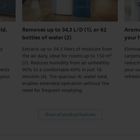
ld,
Removes up to 34,3 L/D (1), or 62
Aroma
bottles of water (2)
your
hy
Extracts up to 34,3 liters of moisture from
Elimin
the air daily, ideal for rooms up to 150 m³
carpets
(3). Reduces humidity from an unhealthy
reducin
vents
90% to a comfortable 60% in just 16
your ow
 your
minutes (4). The spacious 4L water tank
refresh
.
enables extended operation without the
need for frequent emptying.
Show all product features